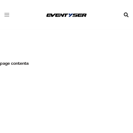
Saltar
al
contenido
page contents